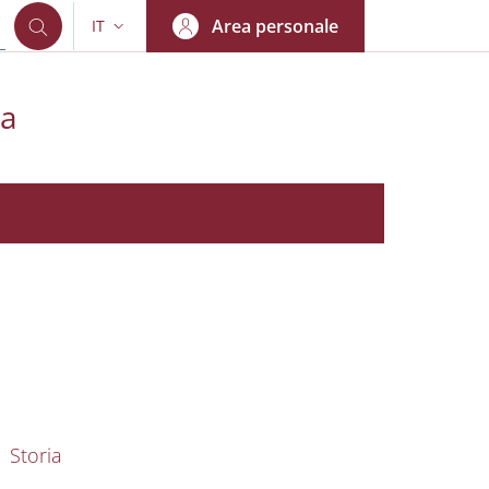
Area personale
IT
SELETTORE LINGUA: CURRENT LANGUAGE
ca
nkedIn
AIN NAVIGATION
Storia