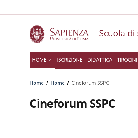
Slim to
Salta al contenuto principale
Skip to footer content
Scuola di 
HOME
ISCRIZIONE
DIDATTICA
TIROCINI
Briciole di pane
Home
/
Home
/
Cineforum SSPC
Cineforum SSPC