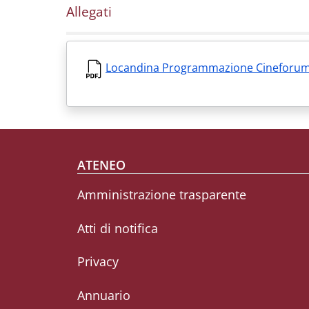
Allegati
Locandina Programmazione Cineforum
Footer menu
ATENEO
Amministrazione trasparente
Atti di notifica
Privacy
Annuario